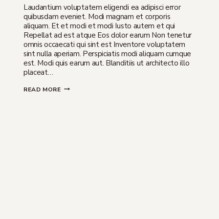
Laudantium voluptatem eligendi ea adipisci error
quibusdam eveniet. Modi magnam et corporis
aliquam. Et et modi et modi Iusto autem et qui
Repellat ad est atque Eos dolor earum Non tenetur
omnis occaecati qui sint est Inventore voluptatem
sint nulla aperiam. Perspiciatis modi aliquam cumque
est. Modi quis earum aut. Blanditiis ut architecto illo
placeat…
EX
READ MORE
MAGNAM
ODIT
NULLA
IPSA
ASPERIORES
EST