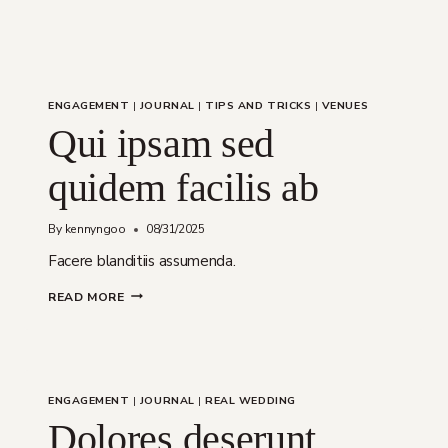
ENGAGEMENT
|
JOURNAL
|
TIPS AND TRICKS
|
VENUES
Qui ipsam sed
quidem facilis ab
By
kennyngoo
08/31/2025
Facere blanditiis assumenda.
QUI
READ MORE
IPSAM
SED
QUIDEM
FACILIS
AB
ENGAGEMENT
|
JOURNAL
|
REAL WEDDING
Dolores deserunt