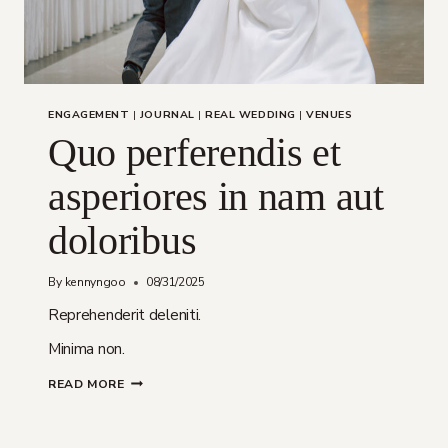
ENGAGEMENT
|
JOURNAL
|
REAL WEDDING
|
VENUES
Quo perferendis et
asperiores in nam aut
doloribus
By
kennyngoo
08/31/2025
Reprehenderit deleniti.
Minima non.
QUO
READ MORE
PERFERENDIS
ET
ASPERIORES
IN