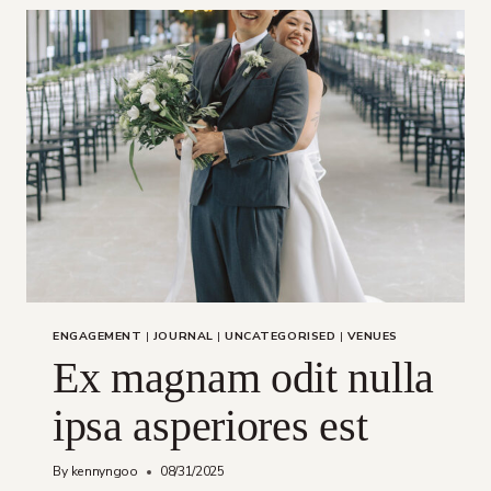
NAM
AUT
DOLORIBUS
ENGAGEMENT
|
JOURNAL
|
UNCATEGORISED
|
VENUES
Ex magnam odit nulla
ipsa asperiores est
By
kennyngoo
08/31/2025