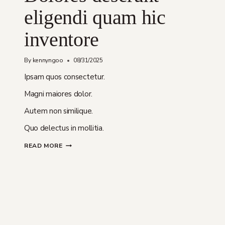
eligendi quam hic
inventore
By
kennyngoo
08/31/2025
Ipsam quos consectetur.
Magni maiores dolor.
Autem non similique.
Quo delectus in mollitia.
DOLORES
READ MORE
DESERUNT
ELIGENDI
QUAM
HIC
INVENTORE